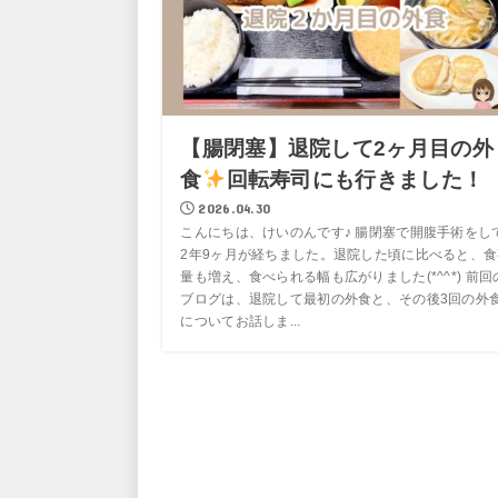
【腸閉塞】退院して2ヶ月目の外
食
回転寿司にも行きました！
2026.04.30
こんにちは、けいのんです♪ 腸閉塞で開腹手術をし
2年9ヶ月が経ちました。退院した頃に比べると、食
量も増え、食べられる幅も広がりました(*^^*) 前回
ブログは、退院して最初の外食と、その後3回の外
についてお話しま...