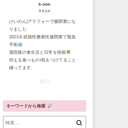
k-non
専業主婦
けいのん|アラフォーで腸閉塞にな
りました
2023.6 絞扼性癒着性腸閉塞で緊急
手術
退院後の食生活と日常を投稿
控える食べもの•気をつけてること
綴ってます。
キーワードから検索
検
索: