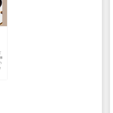
て
事
の
食