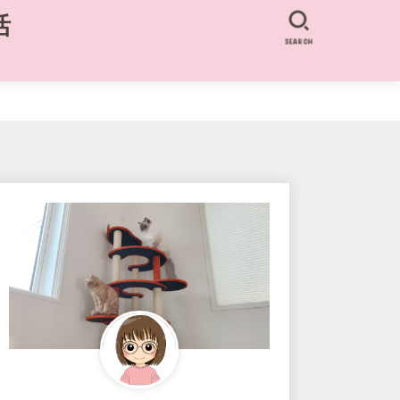
活
SEARCH